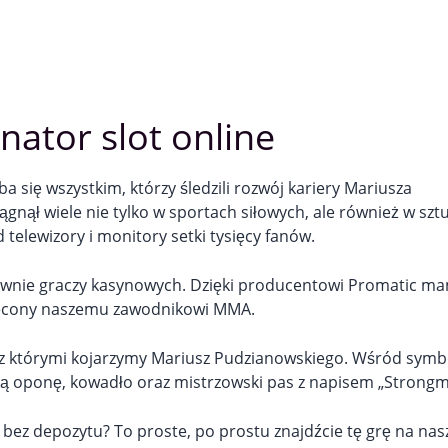
nator slot online
się wszystkim, którzy śledzili rozwój kariery Mariusza
ągnął wiele nie tylko w sportach siłowych, ale również w szt
d telewizory i monitory setki tysięcy fanów.
ywnie graczy kasynowych. Dzięki producentowi Promatic m
więcony naszemu zawodnikowi MMA.
, z którymi kojarzymy Mariusz Pudzianowskiego. Wśród symb
ką oponę, kowadło oraz mistrzowski pas z napisem „Strongm
 bez depozytu? To proste, po prostu znajdźcie tę grę na nas