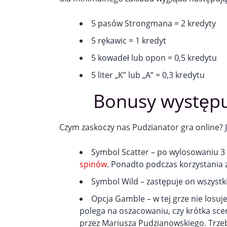
5 pasów Strongmana = 2 kredyty
5 rękawic = 1 kredyt
5 kowadeł lub opon = 0,5 kredytu
5 liter „K” lub „A” = 0,3 kredytu
Bonusy występu
Czym zaskoczy nas Pudzianator gra online? Ja
Symbol Scatter – po wylosowaniu 3
spinów
. Ponadto podczas korzystania
Symbol Wild – zastępuje on wszystki
Opcja Gamble – w tej grze nie losu
polega na oszacowaniu, czy krótka sc
przez Mariusza Pudzianowskiego. Trzeb