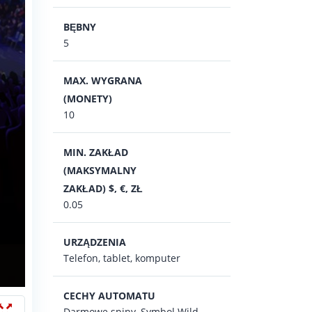
BĘBNY
5
MAX. WYGRANA
(MONETY)
10
MIN. ZAKŁAD
(MAKSYMALNY
ZAKŁAD) $, €, ZŁ
0.05
URZĄDZENIA
Telefon, tablet, komputer
CECHY AUTOMATU
Darmowe spiny, Symbol Wild,