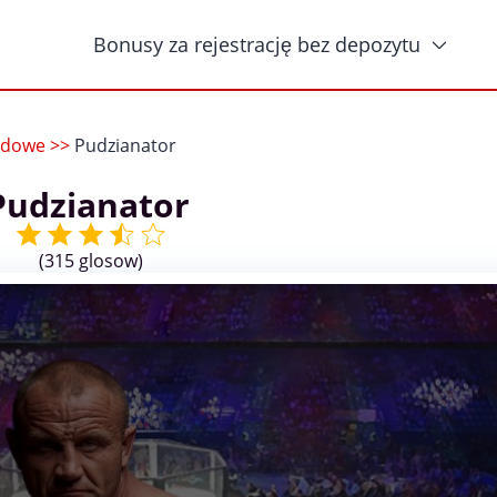
Bonusy za rejestrację bez depozytu
rdowe
>>
Pudzianator
Pudzianator
(
315
glosow)