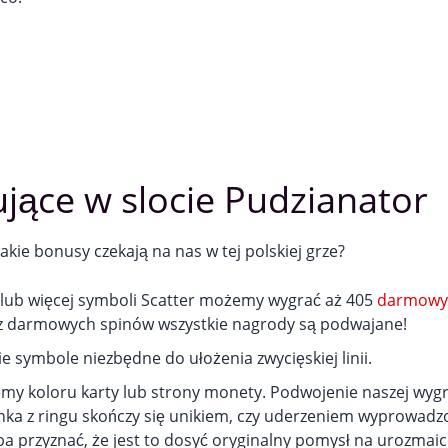
jące w slocie Pudzianator
kie bonusy czekają na nas w tej polskiej grze?
 lub więcej symboli Scatter możemy wygrać aż 405
darmowy
 z darmowych spinów wszystkie nagrody są podwajane!
e symbole niezbędne do ułożenia zwycięskiej linii.
jemy koloru karty lub strony monety. Podwojenie naszej wyg
enka z ringu skończy się unikiem, czy uderzeniem wyprowad
a przyznać, że jest to dosyć oryginalny pomysł na urozmaic