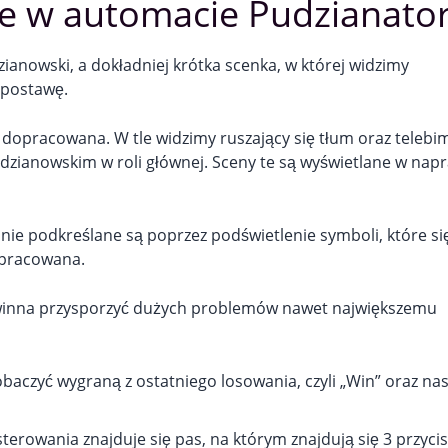
ole w automacie Pudzianato
ianowski, a dokładniej krótka scenka, w której widzimy
 postawę.
 dopracowana. W tle widzimy ruszający się tłum oraz telebi
udzianowskim w roli głównej. Sceny te są wyświetlane w na
nie podkreślane są poprzez podświetlenie symboli, które si
dopracowana.
powinna przysporzyć dużych problemów nawet największemu
zyć wygraną z ostatniego losowania, czyli „Win” oraz na
rowania znajduje się pas, na którym znajdują się 3 przycis