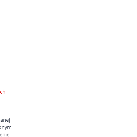
ch
ranej
zonym
enie