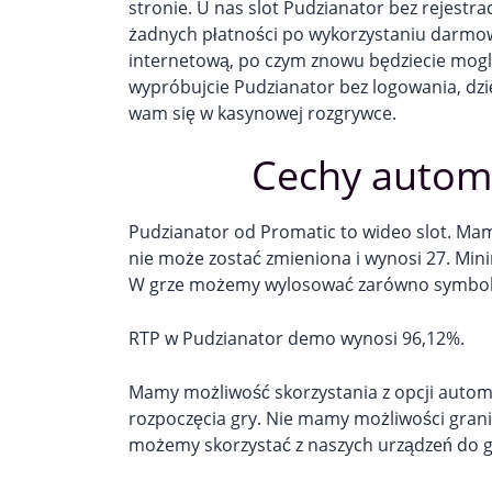
stronie. U nas slot Pudzianator bez rejestra
żadnych płatności po wykorzystaniu darmow
internetową, po czym znowu będziecie mogli
wypróbujcie Pudzianator bez logowania, dz
wam się w kasynowej rozgrywce.
Cechy automa
Pudzianator od Promatic to wideo slot. Mamy 
nie może zostać zmieniona i wynosi 27. Min
W grze możemy wylosować zarówno symbol Wi
RTP w Pudzianator demo wynosi 96,12%.
Mamy możliwość skorzystania z opcji automat
rozpoczęcia gry. Nie mamy możliwości grani
możemy skorzystać z naszych urządzeń do 