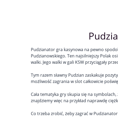
Pudzia
Pudzianator gra kasynowa na pewno spodoba 
Pudzianowskiego. Ten najsilniejszy Polak osi
walki. Jego walki w gali KSW przyciągały prze
Tym razem sławny Pudzian zaskakuje pozyt
możliwość zagrania w slot całkowicie poś
Cała tematyka gry skupia się na symbolach
znajdziemy więc na przykład naprawdę cięż
Co trzeba zrobić, żeby zagrać w Pudzianator