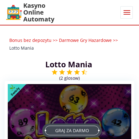
Kasyno
Online
Automaty
Bonus bez depozytu
>>
Darmowe Gry Hazardowe
>>
Lotto Mania
Lotto Mania
(
2
glosow)
Świeży
GRAJ ZA DARMO