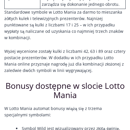
zarządza się dokonanie jednego obrotu.
Standardowe symbole w Lotto Mania za darmo to mieszanka
żółtych kulek i telewizyjnych prezenterów. Najniżej
punktowane są kulki z liczbami 17 i 25 – w ich przypadku
wypłaty są naliczane od uzyskania co najmniej trzech znaków
w kombinacji.
Wyżej wycenione zostały kulki z liczbami 42, 63 i 89 oraz cztery
postacie prezenterów. W dodatku w ich przypadku Lotto
Mania online przyznaje nagrodę już dla kombinacji złożonej z
zaledwie dwóch symboli w linii wygrywającej.
Bonusy dostępne w slocie Lotto
Mania
W Lotto Mania automat bonusy wiążą się z trzema
specjalnymi symbolami:
Symbol Wild jest wizualizowany przez złotą świnię.