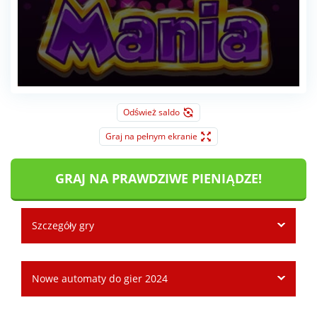
Odśwież saldo
Graj na pełnym ekranie
GRAJ NA PRAWDZIWE PIENIĄDZE!
Szczegóły gry
Nowe automaty do gier 2024