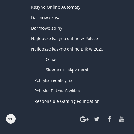
Kasyno Online Automaty
Darmowa kasa
Darmowe spiny
Najlepsze kasyno online w Polsce
Najlepsze kasyno online Blik w 2026
O nas
Skontaktuj się z nami
Polityka redakcyjna
Polityka Plików Cookies
Responsible Gaming Foundation