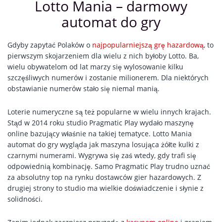
Lotto Mania – darmowy
automat do gry
Gdyby zapytać Polaków o
najpopularniejszą grę hazardową
, to
pierwszym skojarzeniem dla wielu z nich byłoby Lotto. Ba,
wielu obywatelom od lat marzy się wylosowanie kilku
szczęśliwych numerów i zostanie milionerem. Dla niektórych
obstawianie numerów stało się niemal manią.
Loterie numeryczne są też popularne w wielu innych krajach.
Stąd w 2014 roku studio Pragmatic Play wydało maszynę
online bazujący właśnie na takiej tematyce. Lotto Mania
automat do gry wygląda jak maszyna losująca żółte kulki z
czarnymi numerami. Wygrywa się zaś wtedy, gdy trafi się
odpowiednią kombinację. Samo Pragmatic Play trudno uznać
za absolutny top na rynku dostawców gier hazardowych. Z
drugiej strony to studio ma wielkie doświadczenie i słynie z
solidności.