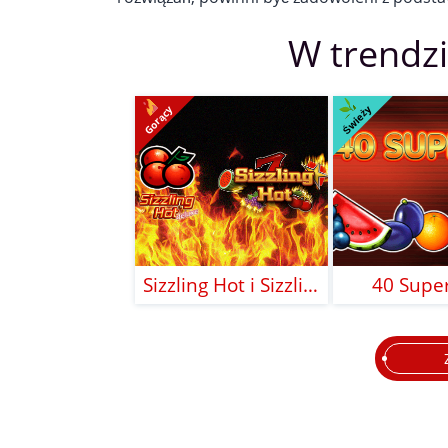
W trendz
Świeży
Gorący
GRAJ ZA DARMO
GRAJ ZA 
Sizzling Hot i Sizzling Hot Deluxe
40 Supe