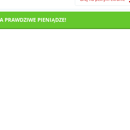
A PRAWDZIWE PIENIĄDZE!