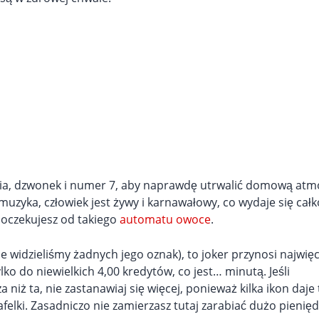
a, dzwonek i numer 7, aby naprawdę utrwalić domową atm
st muzyka, człowiek jest żywy i karnawałowy, co wydaje się cał
 oczekujesz od takiego
automatu owoce
.
 widzieliśmy żadnych jego oznak), to joker przynosi najwięc
lko do niewielkich 4,00 kredytów, co jest… minutą. Jeśli
 niż ta, nie zastanawiaj się więcej, ponieważ kilka ikon daje 
afelki. Zasadniczo nie zamierzasz tutaj zarabiać dużo pienięd