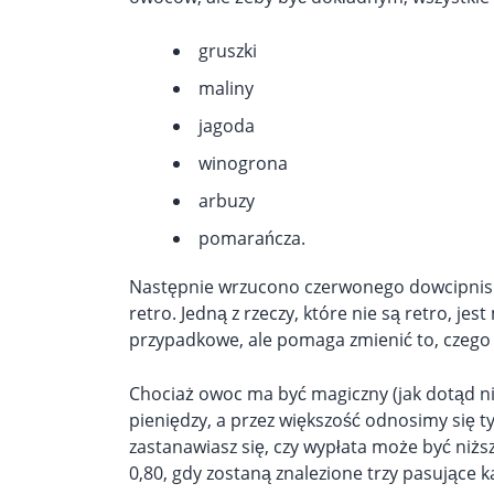
gruszki
maliny
jagoda
winogrona
arbuzy
pomarańcza.
Następnie wrzucono czerwonego dowcipnisi
retro. Jedną z rzeczy, które nie są retro, je
przypadkowe, ale pomaga zmienić to, czego
Chociaż owoc ma być magiczny (jak dotąd nie
pieniędzy, a przez większość odnosimy się ty
zastanawiasz się, czy wypłata może być niższa
0,80, gdy zostaną znalezione trzy pasujące k