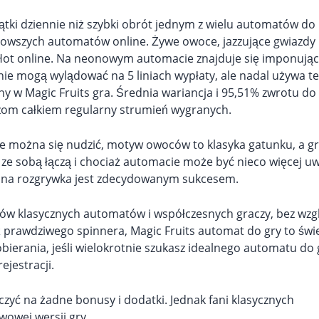
ątki dziennie niż szybki obrót jednym z wielu automatów do
wszych automatów online. Żywe owoce, jazzujące gwiazdy i
 Hot online. Na neonowym automacie znajduje się imponują
ie mogą wylądować na 5 liniach wypłaty, ale nadal używa t
y w Magic Fruits gra. Średnia wariancja i 95,51% zwrotu do
czom całkiem regularny strumień wygranych.
e można się nudzić, motyw owoców to klasyka gatunku, a gr
się ze sobą łączą i chociaż automacie może być nieco więcej u
lna rozgrywka jest zdecydowanym sukcesem.
ów klasycznych automatów i współczesnych graczy, bez wzg
ż prawdziwego spinnera, Magic Fruits automat do gry to świ
ierania, jeśli wielokrotnie szukasz idealnego automatu do 
ejestracji.
zyć na żadne bonusy i dodatki. Jednak fani klasycznych
wowej wersji gry.