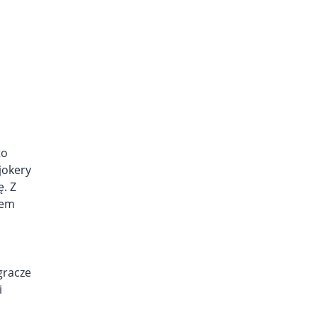
to
jokery
ę. Z
lem
gracze
i