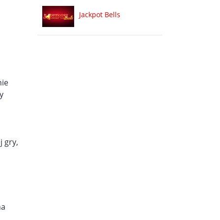
Jackpot Bells
nie
y
 gry,
na