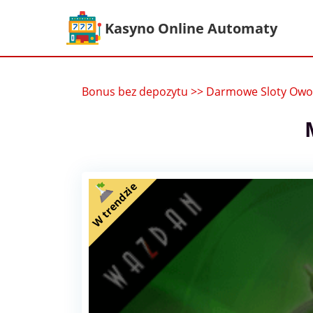
Kasyno Online Automaty
Bonus bez depozytu
>>
Darmowe Sloty Ow
W trendzie