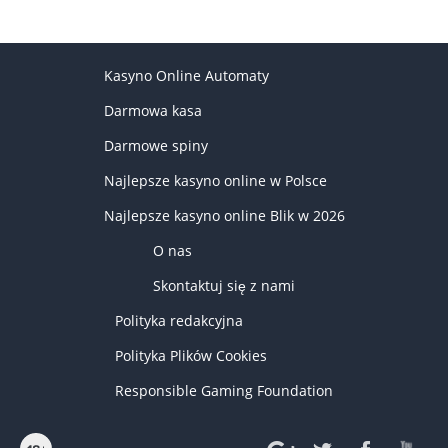
Kasyno Online Automaty
Darmowa kasa
Darmowe spiny
Najlepsze kasyno online w Polsce
Najlepsze kasyno online Blik w 2026
O nas
Skontaktuj się z nami
Polityka redakcyjna
Polityka Plików Cookies
Responsible Gaming Foundation