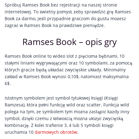
Spróbuj Ramses Book bez rejestracji na naszej stronie
internetowej. To świetny pomysł, żeby sprawdzić grę Ramses
Book za darmo, jeśli przypadnie graczom do gustu możesz
zagrać w Ramses Book na prawdziwe pieniądze.
Ramses Book – opis gry
Ramses Book online to wideo slot z pięcioma bębnami, 10
stałymi liniami wygrywającymi oraz 10 symbolami, za pomocą
których gracze będą układać zwycięskie układy. Minimalny
zakład w Ramses Book wynosi 0,10$, natomiast maksymalna
6$.
Istotnym symbolem jest symbol tytułowej księgi (Księgi
Ramzesa), która pełni funkcję wild oraz scatter. Funkcja wild
polega na tym, że symbolem tym można zastąpić każdy inny
symbol, dzięki czemu z łatwością można ułożyć zwycięską
kombinację. Z kolei trafienie 3, 4 lub 5 symboli księgi
uruchamia 10
darmowych obrotów
.