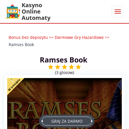
Kasyno
Online
Automaty
Bonus bez depozytu
>>
Darmowe Gry Hazardowe
>>
Ramses Book
Ramses Book
(
3
glosow)
W trendzie
GRAJ ZA DARMO