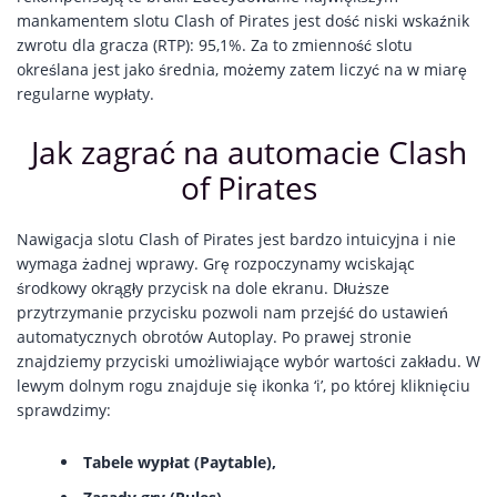
mankamentem slotu Clash of Pirates jest dość niski wskaźnik
zwrotu dla gracza (RTP): 95,1%. Za to zmienność slotu
określana jest jako średnia, możemy zatem liczyć na w miarę
regularne wypłaty.
Jak zagrać na automacie Clash
of Pirates
Nawigacja slotu Clash of Pirates jest bardzo intuicyjna i nie
wymaga żadnej wprawy. Grę rozpoczynamy wciskając
środkowy okrągły przycisk na dole ekranu. Dłuższe
przytrzymanie przycisku pozwoli nam przejść do ustawień
automatycznych obrotów Autoplay. Po prawej stronie
znajdziemy przyciski umożliwiające wybór wartości zakładu. W
lewym dolnym rogu znajduje się ikonka ‘i’, po której kliknięciu
sprawdzimy:
Tabele wypłat (Paytable),