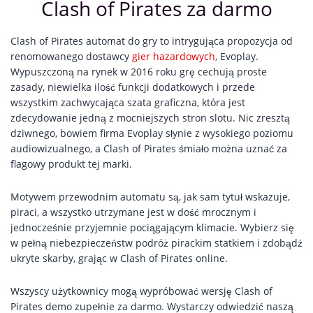
Clash of Pirates za darmo
Clash of Pirates automat do gry to intrygująca propozycja od
renomowanego dostawcy
gier hazardowych
, Evoplay.
Wypuszczoną na rynek w 2016 roku grę cechują proste
zasady, niewielka ilość funkcji dodatkowych i przede
wszystkim zachwycająca szata graficzna, która jest
zdecydowanie jedną z mocniejszych stron slotu. Nic zresztą
dziwnego, bowiem firma Evoplay słynie z wysokiego poziomu
audiowizualnego, a Clash of Pirates śmiało można uznać za
flagowy produkt tej marki.
Motywem przewodnim automatu są, jak sam tytuł wskazuje,
piraci, a wszystko utrzymane jest w dość mrocznym i
jednocześnie przyjemnie pociągającym klimacie. Wybierz się
w pełną niebezpieczeństw podróż pirackim statkiem i zdobądź
ukryte skarby, grając w Clash of Pirates online.
Wszyscy użytkownicy mogą wypróbować wersję Clash of
Pirates demo zupełnie za darmo. Wystarczy odwiedzić naszą