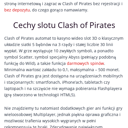
stronę internetową i zagrać w Clash of Pirates bez rejestracji i
bez depozytu
, do czego gorąco namawiamy.
Cechy slotu Clash of Pirates
Clash of Pirates automat to kasyno wideo slot 3D o klasycznym
układzie siatki 5 bębnów na 3 rzędy i stałej liczbie 30 linii
wypłat. W grze występuje 10 zwykłych symboli, a ponadto
symbol Scatter, symbol specjalny Abyss (pełniący podobną
funkcję do Wild), a także funkcja
darmowych spinów
.
Minimalna wartość zakładu to 0,1, maksymalna – 500 monet.
Clash of Pirates gra jest dostępna na urządzeniach mobilnych
i stacjonarnych: smartfonach, iPhone’ach, tabletach czy
laptopach i na szczęście nie wymaga pobierania Flashplayera
(grę stworzono w technologii HTML5).
Nie znajdziemy tu natomiast dodatkowych gier ani funkcji gry
wieloosobowej Multiplayer, jednak piękna oprawa graficzna i
możliwość trafienia wysokich wygranych w pełni
rekompensują te braki. Zdecydowanie największym