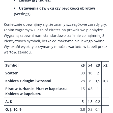
Zasady gry (Rules),
Ustawienia dźwięku czy prędkości obrotów
(Settings).
Koniecznie upewnijmy się, że znamy szczegółowe zasady gry,
zanim zagramy w Clash of Pirates na prawdziwe pieniądze.
Wygraną zapewni nam standardowo trafienie co najmniej 3
identycznych symboli, licząc od maksymalnie lewego bębna.
Wysokość wypłaty otrzymamy mnożąc wartości w tabeli przez
wartość zakładu.
Symbol
x5
x4
x3
x2
Scatter
30
10
2
Kobieta z długimi włosami
28
8
1,5
0,3
Pirat w turbanie, Pirat w kapeluszu,
15
4,5
1
–
Kobieta w kapeluszu
A, K
5
1,5
0,2
–
Q, J, 10, 9
3,8
0,8
0,1
–