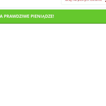
A PRAWDZIWE PIENIĄDZE!