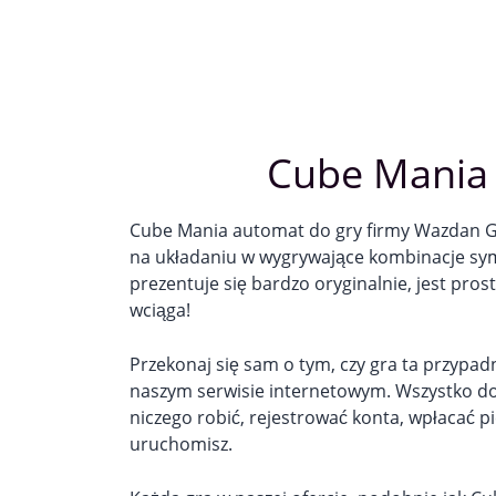
Cube Mania 
Cube Mania automat do gry firmy Wazdan Ga
na układaniu w wygrywające kombinacje sym
prezentuje się bardzo oryginalnie, jest pro
wciąga!
Przekonaj się sam o tym, czy gra ta przypa
naszym serwisie internetowym. Wszystko dost
niczego robić, rejestrować konta, wpłacać pie
uruchomisz.