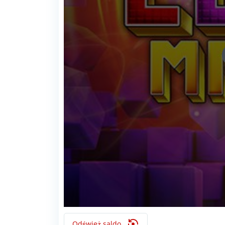
Odśwież saldo