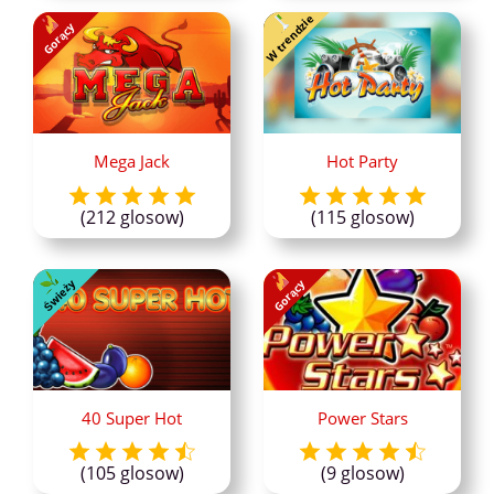
W trendzie
Gorący
Mega Jack
Hot Party
(212 glosow)
(115 glosow)
Świeży
Gorący
40 Super Hot
Power Stars
(105 glosow)
(9 glosow)