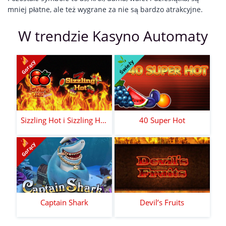
mniej płatne, ale też wygrane za nie są bardzo atrakcyjne.
W trendzie Kasyno Automaty
Świeży
Gorący
Sizzling Hot i Sizzling Hot Deluxe
40 Super Hot
Gorący
Captain Shark
Devil’s Fruits