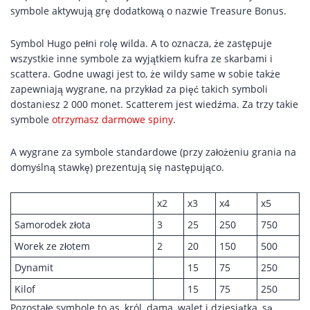
symbole aktywują grę dodatkową o nazwie Treasure Bonus.
Symbol Hugo pełni rolę wilda. A to oznacza, że zastępuje
wszystkie inne symbole za wyjątkiem kufra ze skarbami i
scattera. Godne uwagi jest to, że wildy same w sobie także
zapewniają wygrane, na przykład za pięć takich symboli
dostaniesz 2 000 monet. Scatterem jest wiedźma. Za trzy takie
symbole
otrzymasz darmowe spiny
.
A wygrane za symbole standardowe (przy założeniu grania na
domyślną stawkę) prezentują się następująco.
x2
x3
x4
x5
Samorodek złota
3
25
250
750
Worek ze złotem
2
20
150
500
Dynamit
15
75
250
Kilof
15
75
250
Pozostałe symbole to as, król, dama, walet i dziesiątka, są