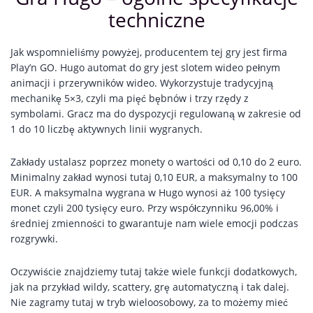
techniczne
Jak wspomnieliśmy powyżej, producentem tej gry jest firma
Play’n GO. Hugo automat do gry jest slotem wideo pełnym
animacji i przerywników wideo. Wykorzystuje tradycyjną
mechanikę 5×3, czyli ma pięć bębnów i trzy rzędy z
symbolami. Gracz ma do dyspozycji regulowaną w zakresie od
1 do 10 liczbę aktywnych linii wygranych.
Zakłady ustalasz poprzez monety o wartości od 0,10 do 2 euro.
Minimalny zakład wynosi tutaj 0,10 EUR, a maksymalny to 100
EUR. A maksymalna wygrana w Hugo wynosi aż 100 tysięcy
monet czyli 200 tysięcy euro. Przy współczynniku 96,00% i
średniej zmienności to gwarantuje nam wiele emocji podczas
rozgrywki.
Oczywiście znajdziemy tutaj także wiele funkcji dodatkowych,
jak na przykład wildy, scattery, grę automatyczną i tak dalej.
Nie zagramy tutaj w tryb wieloosobowy, za to możemy mieć