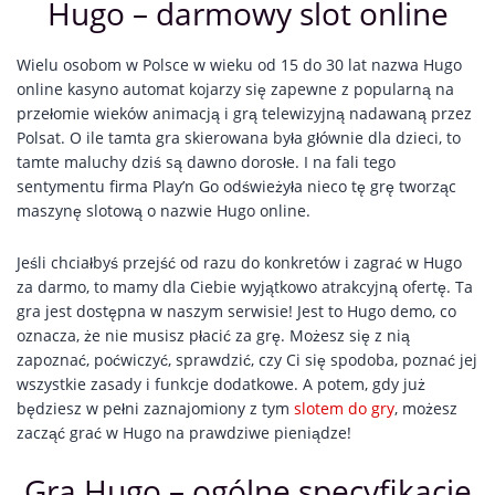
Hugo – darmowy slot online
Wielu osobom w Polsce w wieku od 15 do 30 lat nazwa Hugo
online kasyno automat kojarzy się zapewne z popularną na
przełomie wieków animacją i grą telewizyjną nadawaną przez
Polsat. O ile tamta gra skierowana była głównie dla dzieci, to
tamte maluchy dziś są dawno dorosłe. I na fali tego
sentymentu firma Play’n Go odświeżyła nieco tę grę tworząc
maszynę slotową o nazwie Hugo online.
Jeśli chciałbyś przejść od razu do konkretów i zagrać w Hugo
za darmo, to mamy dla Ciebie wyjątkowo atrakcyjną ofertę. Ta
gra jest dostępna w naszym serwisie! Jest to Hugo demo, co
oznacza, że nie musisz płacić za grę. Możesz się z nią
zapoznać, poćwiczyć, sprawdzić, czy Ci się spodoba, poznać jej
wszystkie zasady i funkcje dodatkowe. A potem, gdy już
będziesz w pełni zaznajomiony z tym
slotem do gry
, możesz
zacząć grać w Hugo na prawdziwe pieniądze!
Gra Hugo – ogólne specyfikacje