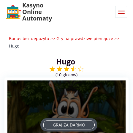
Kasyno
Online
Automaty
Bonus bez depozytu
>>
Gry na prawdziwe pieniądze
>>
Hugo
Hugo
(
10
glosow)
GRAJ ZA DARMO