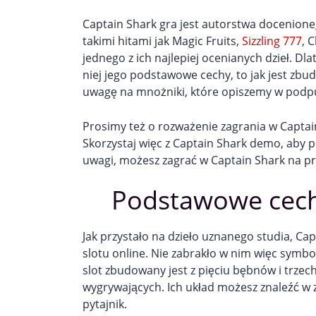
Captain Shark gra jest autorstwa docenioneg
takimi hitami jak Magic Fruits,
Sizzling 777
, 
jednego z ich najlepiej ocenianych dzieł. D
niej jego podstawowe cechy, to jak jest zbu
uwagę na mnożniki, które opiszemy w podpu
Prosimy też o rozważenie zagrania w Captain
Skorzystaj więc z Captain Shark demo, aby po
uwagi, możesz zagrać w Captain Shark na p
Podstawowe cech
Jak przystało na dzieło uznanego studia, C
slotu online. Nie zabrakło w nim więc symbo
slot zbudowany jest z pięciu bębnów i trzech 
wygrywających. Ich układ możesz znaleźć w
pytajnik.