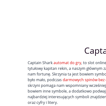
Capta
Captain Shark
automat do gry
, to slot onl
tytułowy kapitan rekin, a naszym głównym za
nam fortunę. Skrzynia ta jest bowiem symb
było mało, podczas
darmowych spinów bez 
skrzyni pomaga nam wspomniany wcześniej k
bowiem inne symbole, a dodatkowo podwaja 
najbardziej interesujących symboli znajdzi
oraz cyfry i litery.