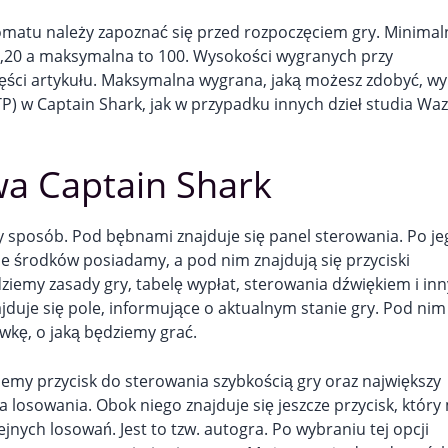
utomatu należy zapoznać się przed rozpoczęciem gry. Minimal
0,20 a maksymalna to 100. Wysokości wygranych przy
ęści artykułu. Maksymalna wygrana, jaką możesz zdobyć, wy
TP) w Captain Shark, jak w przypadku innych dzieł studia Wa
a Captain Shark
ny sposób. Pod bębnami znajduje się panel sterowania. Po je
ile środków posiadamy, a pod nim znajdują się przyciski
ziemy zasady gry, tabelę wypłat, sterowania dźwiękiem i in
duje się pole, informujące o aktualnym stanie gry. Pod nim
wkę, o jaką będziemy grać.
iemy przycisk do sterowania szybkością gry oraz największy
a losowania. Obok niego znajduje się jeszcze przycisk, któr
nych losowań. Jest to tzw. autogra. Po wybraniu tej opcji