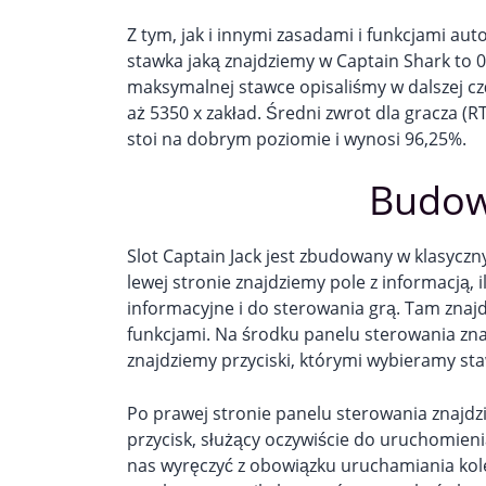
Z tym, jak i innymi zasadami i funkcjami a
stawka jaką znajdziemy w Captain Shark to 
maksymalnej stawce opisaliśmy w dalszej cz
aż 5350 x zakład. Średni zwrot dla gracza (R
stoi na dobrym poziomie i wynosi 96,25%.
Budow
Slot Captain Jack jest zbudowany w klasycz
lewej stronie znajdziemy pole z informacją, 
informacyjne i do sterowania grą. Tam znajd
funkcjami. Na środku panelu sterowania znaj
znajdziemy przyciski, którymi wybieramy sta
Po prawej stronie panelu sterowania znajdz
przycisk, służący oczywiście do uruchomieni
nas wyręczyć z obowiązku uruchamiania kolej