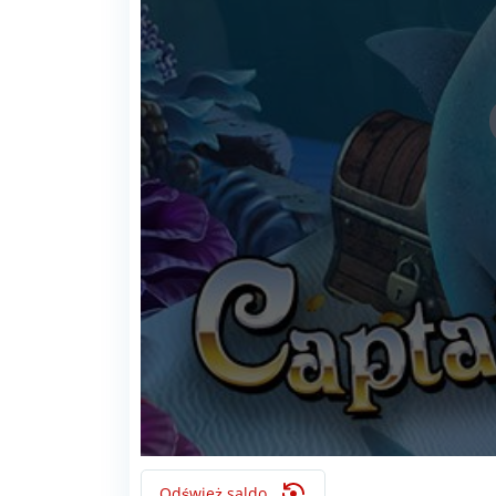
Odśwież saldo