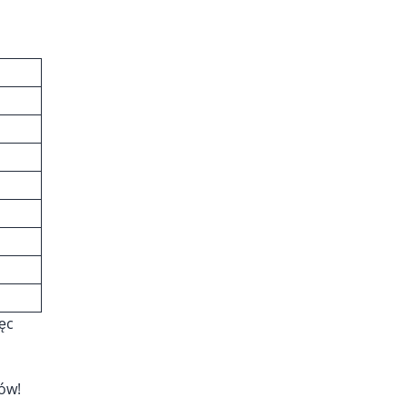
ęc
ów!