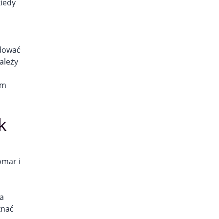
kiedy
ydować
ależy
im
k
omar i
la
znać