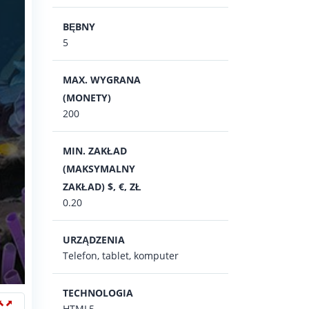
BĘBNY
5
MAX. WYGRANA
(MONETY)
200
MIN. ZAKŁAD
(MAKSYMALNY
ZAKŁAD) $, €, ZŁ
0.20
URZĄDZENIA
Telefon, tablet, komputer
TECHNOLOGIA
HTML5