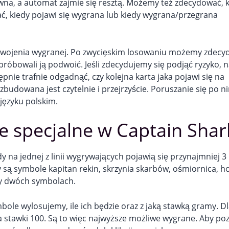
wna, a automat zajmie się resztą. Możemy też zdecydować, 
tać, kiedy pojawi się wygrana lub kiedy wygrana/przegrana
odwojenia wygranej. Po zwycięskim losowaniu możemy zdec
róbowali ją podwoić. Jeśli zdecydujemy się podjąć ryzyko, n
ępnie trafnie odgadnąć, czy kolejna karta jaka pojawi się na
zbudowana jest czytelnie i przejrzyście. Poruszanie się po n
 języku polskim.
e specjalne w Captain Shar
 na jednej z linii wygrywających pojawią się przynajmniej 3
 są symbole kapitan rekin, skrzynia skarbów, ośmiornica, h
zy dwóch symbolach.
bole wylosujemy, ile ich będzie oraz z jaką stawką gramy. D
a stawki 100. Są to więc najwyższe możliwe wygrane. Aby po