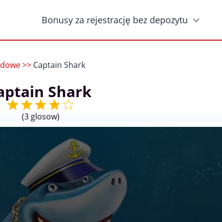
Bonusy za rejestrację bez depozytu
rdowe
>>
Captain Shark
aptain Shark
(
3
glosow)