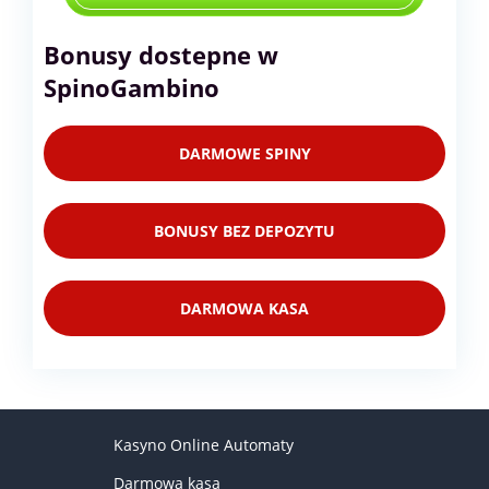
Bonusy dostepne w
SpinoGambino
DARMOWE SPINY
BONUSY BEZ DEPOZYTU
DARMOWA KASA
Kasyno Online Automaty
Darmowa kasa