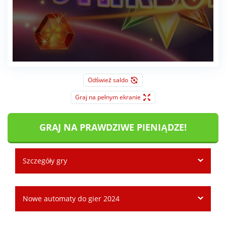
Odśwież saldo
Graj na pełnym ekranie
GRAJ NA PRAWDZIWE PIENIĄDZE!
Szczegóły gry
Nowe automaty do gier 2024