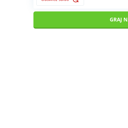
GRAJ N