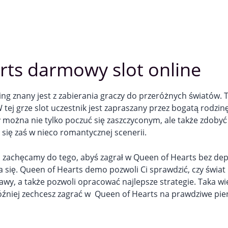
rts darmowy slot online
ng znany jest z zabierania graczy do przeróżnych światów. T
 tej grze slot uczestnik jest zapraszany przez bogatą rodzin
 można nie tylko poczuć się zaszczyconym, ale także zdobyć
ię zaś w nieco romantycznej scenerii.
 to zachęcamy do tego, abyś zagrał w Queen of Hearts bez de
a się. Queen of Hearts demo pozwoli Ci sprawdzić, czy świat
awy, a także pozwoli opracować najlepsze strategie. Taka w
źniej zechcesz zagrać w Queen of Hearts na prawdziwe pie