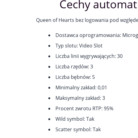
Cechy automatu
Queen of Hearts bez logowania pod względ
Dostawca oprogramowania: Micro
Typ slotu: Video Slot
Liczba linii wygrywających: 30
Liczba rzędów: 3
Liczba bębnów: 5
Minimalny zakład: 0,01
Maksymalny zakład: 3
Procent zwrotu RTP: 95%
Wild symbol: Tak
Scatter symbol: Tak