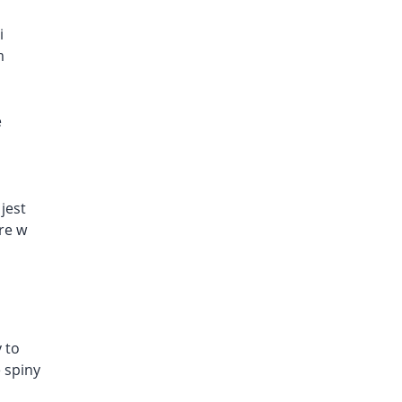
i
m
e
jest
re w
y to
 spiny