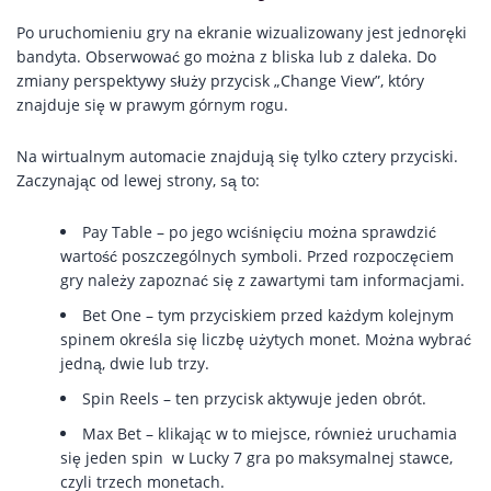
Po uruchomieniu gry na ekranie wizualizowany jest jednoręki
bandyta. Obserwować go można z bliska lub z daleka. Do
zmiany perspektywy służy przycisk „Change View”, który
znajduje się w prawym górnym rogu.
Na wirtualnym automacie znajdują się tylko cztery przyciski.
Zaczynając od lewej strony, są to:
Pay Table – po jego wciśnięciu można sprawdzić
wartość poszczególnych symboli. Przed rozpoczęciem
gry należy zapoznać się z zawartymi tam informacjami.
Bet One – tym przyciskiem przed każdym kolejnym
spinem określa się liczbę użytych monet. Można wybrać
jedną, dwie lub trzy.
Spin Reels – ten przycisk aktywuje jeden obrót.
Max Bet – klikając w to miejsce, również uruchamia
się jeden spin w Lucky 7 gra po maksymalnej stawce,
czyli trzech monetach.