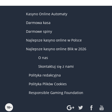
Kasyno Online Automaty
Darmowa kasa
Darmowe spiny
Najlepsze kasyno online w Polsce
Najlepsze kasyno online Blik w 2026
O nas
Skontaktuj się z nami
Polityka redakcyjna
Polityka Plików Cookies
Responsible Gaming Foundation