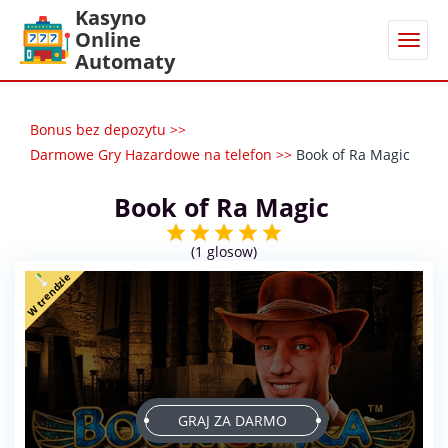
Kasyno
Online
Automaty
Bonus bez depozytu
>>
Darmowe Gry Hazardowe na telefon
>>
Book of Ra Magic
Book of Ra Magic
(
1
glosow)
W trendzie
GRAJ ZA DARMO