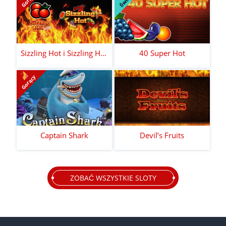
Sizzling Hot i Sizzling Hot Deluxe
40 Super Hot
Gorący
Captain Shark
Devil’s Fruits
ZOBAĆ WSZYSTKIE SLOTY