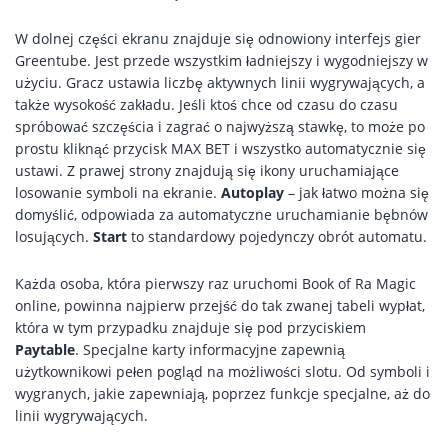
W dolnej części ekranu znajduje się odnowiony interfejs gier
Greentube. Jest przede wszystkim ładniejszy i wygodniejszy w
użyciu. Gracz ustawia liczbę aktywnych linii wygrywających, a
także wysokość zakładu. Jeśli ktoś chce od czasu do czasu
spróbować szczęścia i zagrać o najwyższą stawkę, to może po
prostu kliknąć przycisk MAX BET i wszystko automatycznie się
ustawi. Z prawej strony znajdują się ikony uruchamiające
losowanie symboli na ekranie.
Autoplay
– jak łatwo można się
domyślić, odpowiada za automatyczne uruchamianie bębnów
losujących.
Start
to standardowy pojedynczy obrót automatu.
Każda osoba, która pierwszy raz uruchomi Book of Ra Magic
online, powinna najpierw przejść do tak zwanej tabeli wypłat,
która w tym przypadku znajduje się pod przyciskiem
Paytable
. Specjalne karty informacyjne zapewnią
użytkownikowi pełen pogląd na możliwości slotu. Od symboli i
wygranych, jakie zapewniają, poprzez funkcje specjalne, aż do
linii wygrywających.