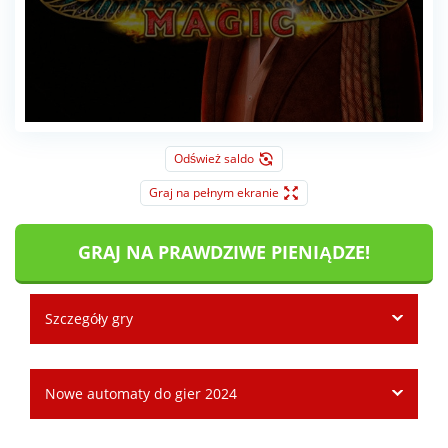
Odśwież saldo
Graj na pełnym ekranie
GRAJ NA PRAWDZIWE PIENIĄDZE!
Szczegóły gry
Nowe automaty do gier 2024