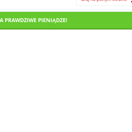
A PRAWDZIWE PIENIĄDZE!