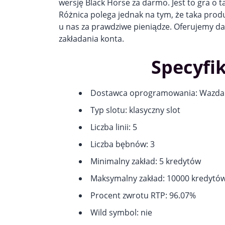
wersję Black Horse za darmo. Jest to gra o 
Różnica polega jednak na tym, że taka prod
u nas za prawdziwe pieniądze. Oferujemy d
zakładania konta.
Specyfik
Dostawca oprogramowania: Wazd
Typ slotu: klasyczny slot
Liczba linii: 5
Liczba bębnów: 3
Minimalny zakład: 5 kredytów
Maksymalny zakład: 10000 kredytó
Procent zwrotu RTP: 96.07%
Wild symbol: nie