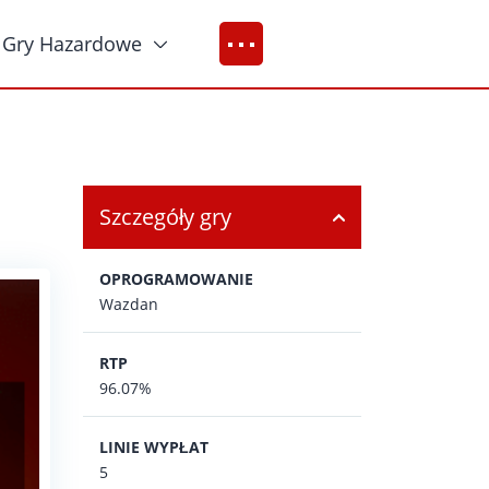
Gry Hazardowe
Szczegóły gry
OPROGRAMOWANIE
Wazdan
RTP
96.07%
LINIE WYPŁAT
5