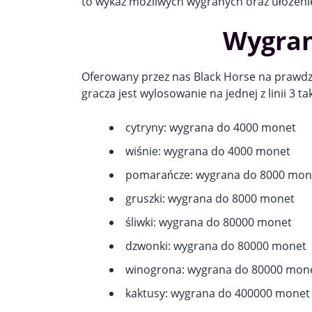
to wykaz możliwych wygranych oraz ułożenie 
Wygran
Oferowany przez nas Black Horse na prawdz
gracza jest wylosowanie na jednej z linii 3 
cytryny: wygrana do 4000 monet
wiśnie: wygrana do 4000 monet
pomarańcze: wygrana do 8000 mon
gruszki: wygrana do 8000 monet
śliwki: wygrana do 80000 monet
dzwonki: wygrana do 80000 monet
winogrona: wygrana do 80000 mon
kaktusy: wygrana do 400000 monet