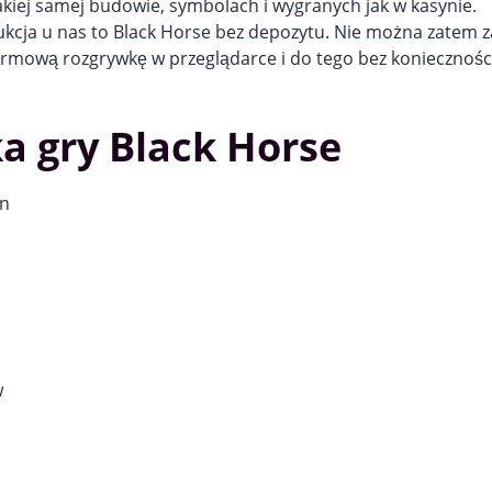
takiej samej budowie, symbolach i wygranych jak w kasynie.
ukcja u nas to Black Horse bez depozytu. Nie można zatem 
armową rozgrywkę w przeglądarce i do tego bez koniecznośc
a gry Black Horse
an
w