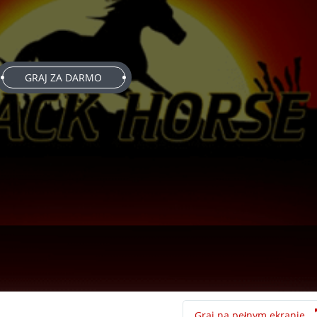
GRAJ ZA DARMO
Graj na pełnym ekranie