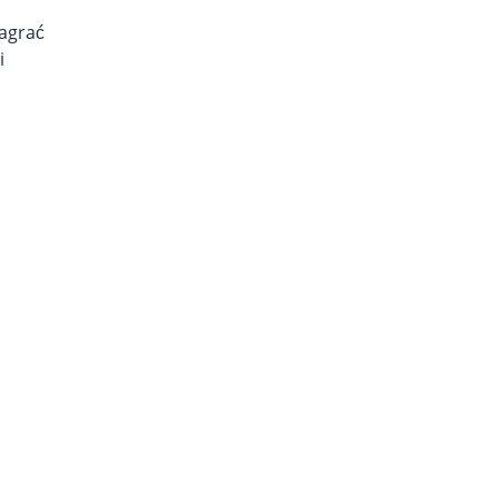
zagrać
i