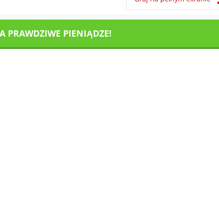
A PRAWDZIWE PIENIĄDZE!