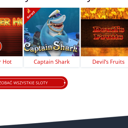
Gorący
DARMO
GRAJ ZA DARMO
GRAJ ZA DARMO
r Hot
Captain Shark
Devil’s Fruits
ZOBAĆ WSZYSTKIE SLOTY