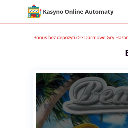
Kasyno Online Automaty
Bonus bez depozytu
>>
Darmowe Gry Haza