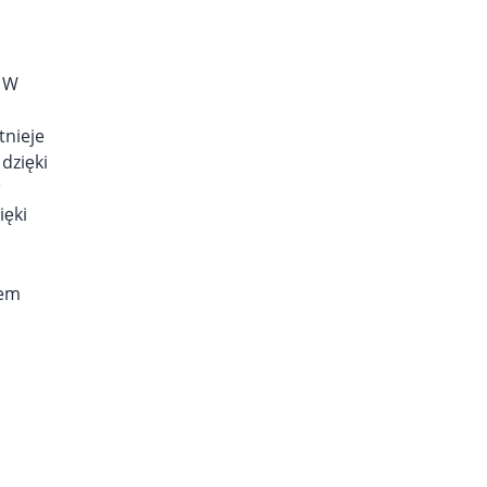
. W
tnieje
dzięki
ięki
łem