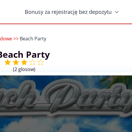
Bonusy za rejestrację bez depozytu
rdowe
>>
Beach Party
Beach Party
(
2
glosow)