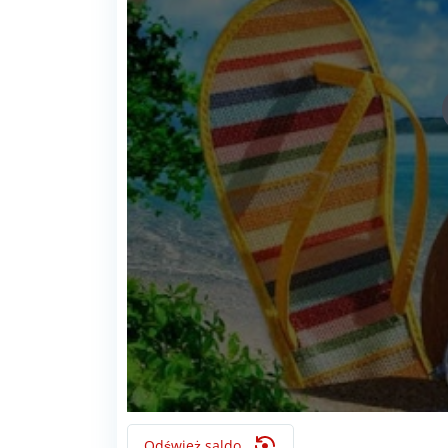
Odśwież saldo