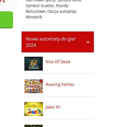
Symbol Scatter, Rundy
Bonusowe, Opcja autoplay,
Mnożnik
Nowe automaty do gier
2024
Rise Of Dead
Roaring Forties
Joker 81