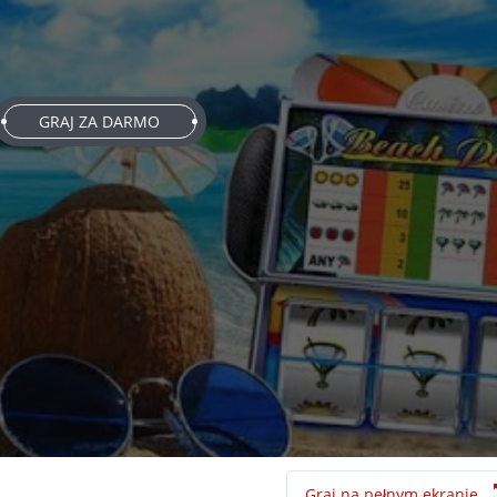
GRAJ ZA DARMO
Graj na pełnym ekranie