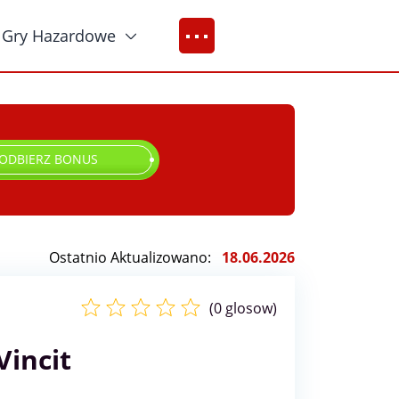
Gry Hazardowe
ODBIERZ BONUS
Ostatnio Aktualizowano:
18.06.2026
(
0
glosow)
Vincit