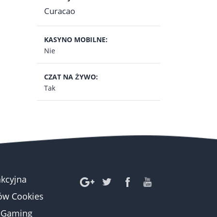
Curacao
KASYNO MOBILNE:
Nie
CZAT NA ŻYWO:
Tak
akcyjna
ków Cookies
 Gaming