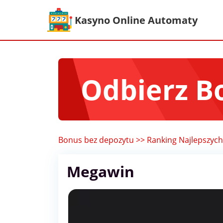
Kasyno Online Automaty
Odbierz B
Bonus bez depozytu
>>
Ranking Najlepszych
Megawin