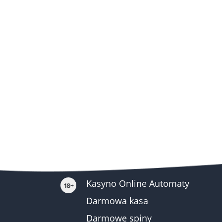
Kasyno Online Automaty
Darmowa kasa
Darmowe spiny