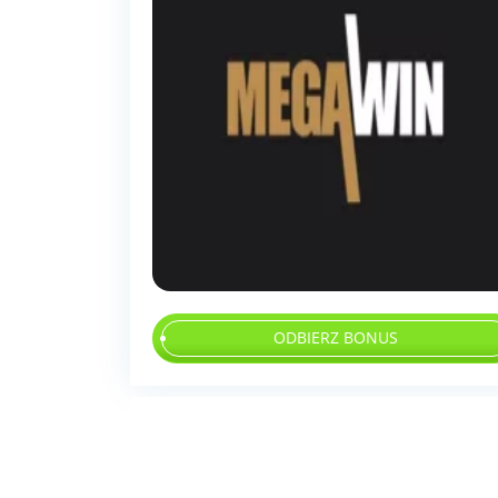
ODBIERZ BONUS