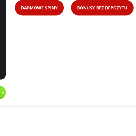
DARMOWE SPINY
BONUSY BEZ DEPOZYTU