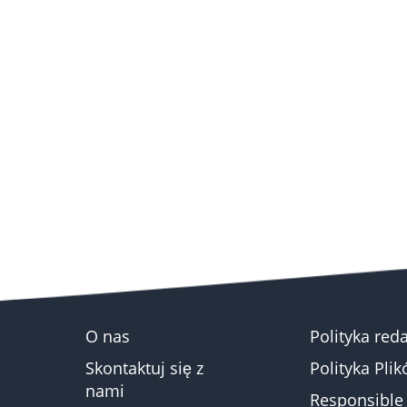
O nas
Polityka red
Skontaktuj się z
Polityka Pli
nami
Responsible