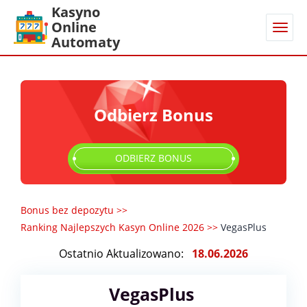
Kasyno
Online
Automaty
Odbierz Bonus
ODBIERZ BONUS
Bonus bez depozytu
>>
Ranking Najlepszych Kasyn Online 2026
>>
VegasPlus
Ostatnio Aktualizowano:
18.06.2026
VegasPlus