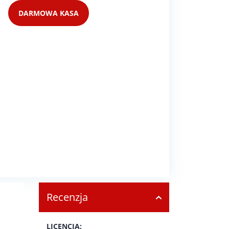
DARMOWA KASA
Recenzja
LICENCJA: