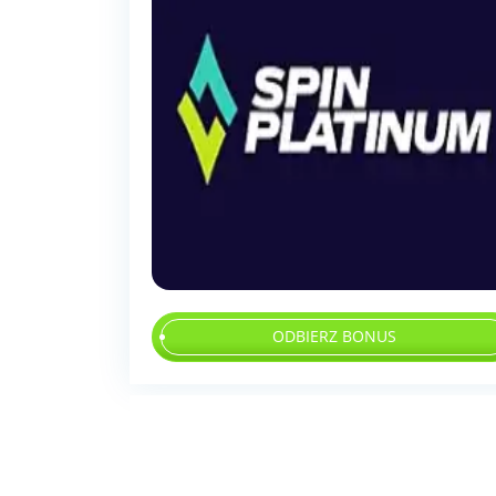
ODBIERZ BONUS