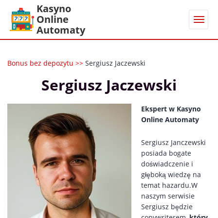
Kasyno
Online
Automaty
Bonus bez depozytu
>>
Sergiusz Jaczewski
Sergiusz Jaczewski
Ekspert w Kasyno
Online Automaty
Sergiusz Janczewski
posiada bogate
doświadczenie i
głęboką wiedzę na
temat hazardu.W
naszym serwisie
Sergiusz będzie
copywriterem,
który