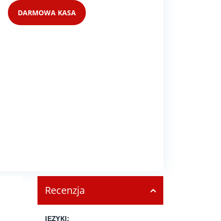
DARMOWA KASA
Recenzja
JĘZYKI: