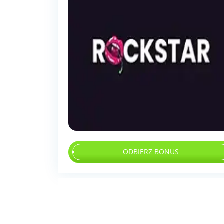
ODBIERZ BONUS