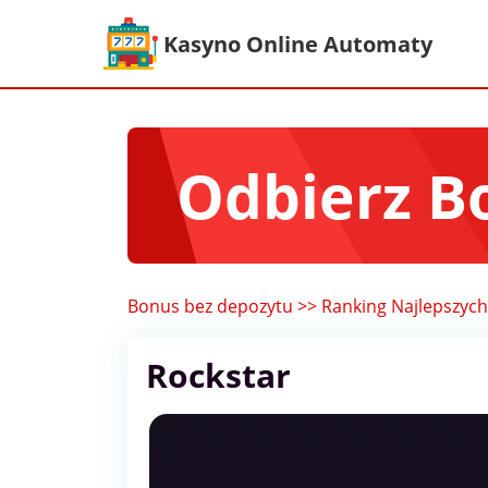
Kasyno Online Automaty
Odbierz B
Bonus bez depozytu
>>
Ranking Najlepszych
Rockstar