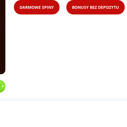
DARMOWE SPINY
BONUSY BEZ DEPOZYTU