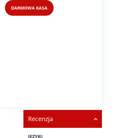
DARMOWA KASA
Recenzja
JĘZYKI: