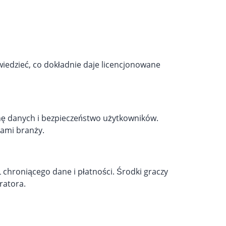
 wiedzieć, co dokładnie daje licencjonowane
nę danych i bezpieczeństwo użytkowników.
dami branży.
chroniącego dane i płatności. Środki graczy
ratora.