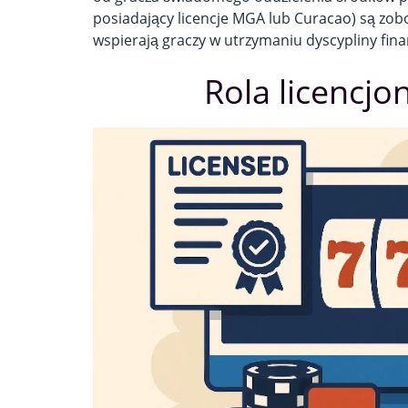
posiadający licencje MGA lub Curacao) są zob
wspierają graczy w utrzymaniu dyscypliny fina
Rola licencj