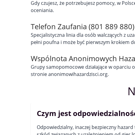
Gdy czujesz, że potrzebujesz pomocy, w Pols
oceniania.
Telefon Zaufania (801 889 880)
Specjalistyczna linia dla osób walczących z u
pełni poufna i może być pierwszym krokiem d
Wspólnota Anonimowych Haza
Grupy samopomocowe działające w oparciu o pr
stronie anonimowihazardzisci.org.
N
Czym jest odpowiedzialnoś
Odpowiedzialny, inaczej bezpieczny hazard 
szkód związanych z uzależnieniem od gier 