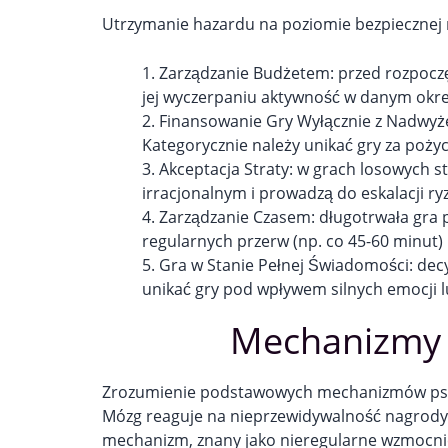
Utrzymanie hazardu na poziomie bezpiecznej r
Zarządzanie Budżetem: przed rozpoczę
jej wyczerpaniu aktywność w danym okre
Finansowanie Gry Wyłącznie z Nadwyżek
Kategorycznie należy unikać gry za poży
Akceptacja Straty: w grach losowych 
irracjonalnym i prowadzą do eskalacji ryz
Zarządzanie Czasem: długotrwała gra 
regularnych przerw (np. co 45-60 minut)
Gra w Stanie Pełnej Świadomości: decy
unikać gry pod wpływem silnych emocji l
Mechanizmy P
Zrozumienie podstawowych mechanizmów psych
Mózg reaguje na nieprzewidywalność nagrody p
mechanizm, znany jako nieregularne wzmocnien