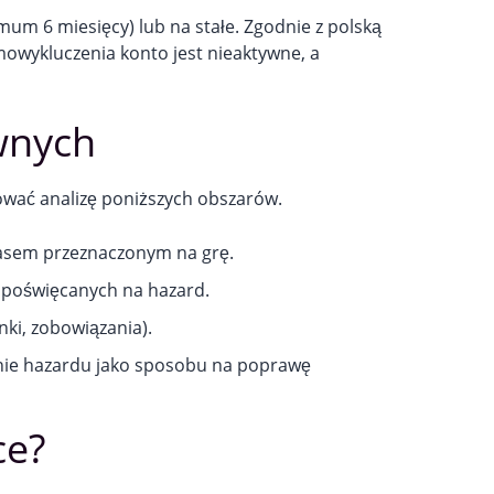
mum 6 miesięcy) lub na stałe. Zgodnie z polską
owykluczenia konto jest nieaktywne, a
wnych
wać analizę poniższych obszarów.
czasem przeznaczonym na grę.
h poświęcanych na hazard.
ki, zobowiązania).
wanie hazardu jako sposobu na poprawę
ce?