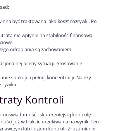
sad:
inna być traktowana jako koszt rozrywki. Po
trata nie wpłynie na stabilność finansową.
ciowe.
owego odrabiania są zachowaniem
cjonalnej oceny sytuacji. Stosowanie
nie spokoju i pełnej koncentracji. Należy
 ryzyka.
raty Kontroli
moświadomość i skuteczniejszą kontrolę.
ści już w trakcie oczekiwania na wynik. Ten
znawczym lub iluzjom kontroli. Zrozumienie