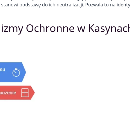
stanowi podstawę do ich neutralizacji. Pozwala to na identy
izmy Ochronne w Kasynach