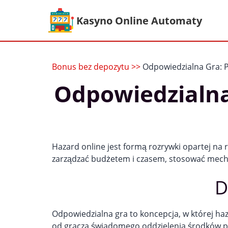
Kasyno Online Automaty
Bonus bez depozytu
>>
Odpowiedzialna Gra: 
Odpowiedzialn
Hazard online jest formą rozrywki opartej na 
zarządzać budżetem i czasem, stosować mec
D
Odpowiedzialna gra to koncepcja, w której haz
od gracza świadomego oddzielenia środków pr