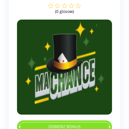
(
0
glosow)
ODBIERZ BONUS