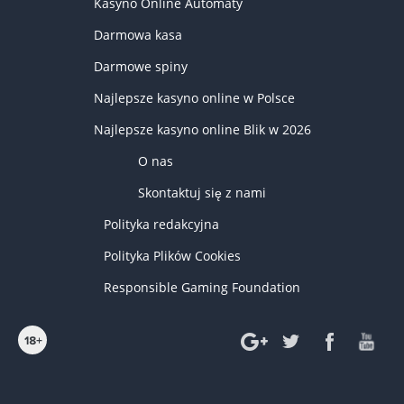
Kasyno Online Automaty
Darmowa kasa
Darmowe spiny
Najlepsze kasyno online w Polsce
Najlepsze kasyno online Blik w 2026
O nas
Skontaktuj się z nami
Polityka redakcyjna
Polityka Plików Cookies
Responsible Gaming Foundation