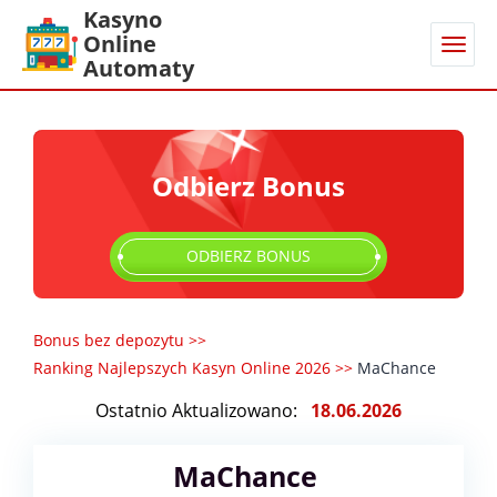
Kasyno
Online
Automaty
Odbierz Bonus
ODBIERZ BONUS
Bonus bez depozytu
>>
Ranking Najlepszych Kasyn Online 2026
>>
MaChance
Ostatnio Aktualizowano:
18.06.2026
MaChance