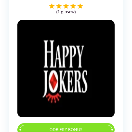
(
1
glosow)
ODBIERZ BONUS