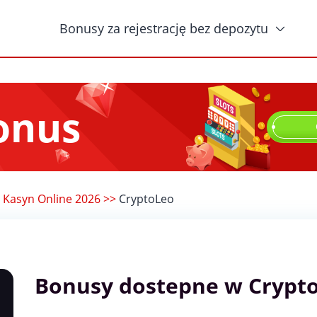
Bonusy za rejestrację bez depozytu
onus
 Kasyn Online 2026
>>
CryptoLeo
Bonusy dostepne w Crypt