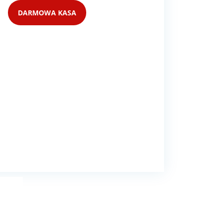
DARMOWA KASA