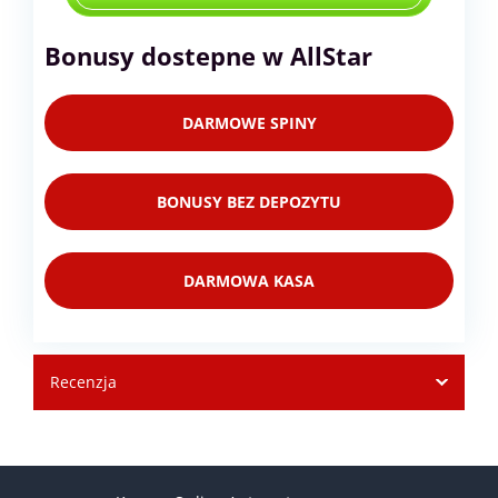
Bonusy dostepne w AllStar
DARMOWE SPINY
BONUSY BEZ DEPOZYTU
DARMOWA KASA
Recenzja