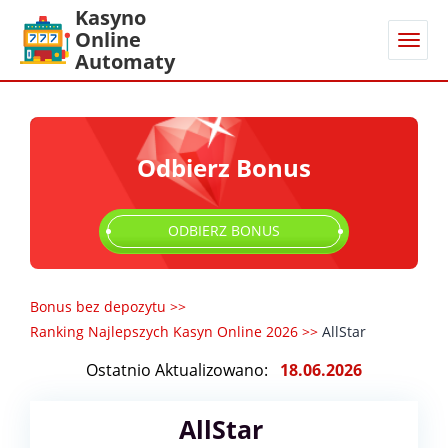
Kasyno
Online
Automaty
Odbierz Bonus
ODBIERZ BONUS
Bonus bez depozytu
>>
Ranking Najlepszych Kasyn Online 2026
>>
AllStar
Ostatnio Aktualizowano:
18.06.2026
AllStar